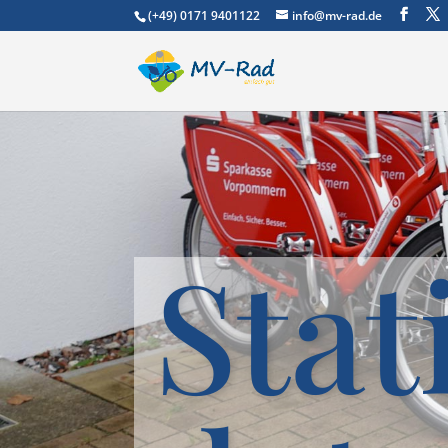
(+49) 0171 9401122
info@mv-rad.de
Stat