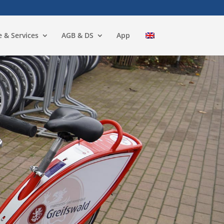
e & Services
AGB & DS
App