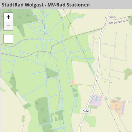
StadtRad Wolgast - MV-Rad Stationen
+
−